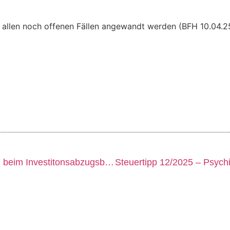
n allen noch offenen Fällen angewandt werden (BFH 10.04.25
Steuertipp 10/2025 – Ständige Änderungen beim Investitonsabzugsbetrag nach § 7 g EStG