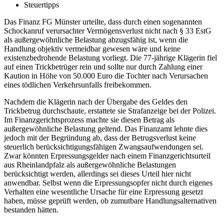
Steuertipps
Das Finanz FG Münster urteilte, dass durch einen sogenannten
Schockanruf verursachter Vermögensverlust nicht nach § 33 EstG
als außergewöhnliche Belastung abzugsfähig ist, wenn die
Handlung objektiv vermeidbar gewesen wäre und keine
existenzbedrohende Belastung vorliegt. Die 77-jährige Klägerin fiel
auf einen Trickbetrüger rein und sollte nur durch Zahlung einer
Kaution in Höhe von 50.000 Euro die Tochter nach Verursachen
eines tödlichen Verkehrsunfalls freibekommen.
Nachdem die Klägerin nach der Übergabe des Geldes den
Trickbetrug durchschaute, erstattete sie Strafanzeige bei der Polizei.
Im Finanzgerichtsprozess machte sie diesen Betrag als
außergewöhnliche Belastung geltend. Das Finanzamt lehnte dies
jedoch mit der Begründung ab, dass der Betrugsverlust keine
steuerlich berücksichtigungsfähigen Zwangsaufwendungen sei.
Zwar könnten Erpressungsgelder nach einem Finanzgerichtsurteil
aus Rheinlandpfalz als außergewöhnliche Belastungen
berücksichtigt werden, allerdings sei dieses Urteil hier nicht
anwendbar. Selbst wenn die Erpressungsopfer nicht durch eigenes
Verhalten eine wesentliche Ursache für eine Erpressung gesetzt
haben, müsse geprüft werden, ob zumutbare Handlungsalternativen
bestanden hätten.