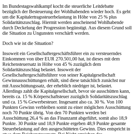
Im Bundestagswahlkampf kocht die steuerliche Leitdebatte
bezüglich der Besteuerung der Wohlhabenden wieder hoch. Es geht
um die Kapitalertragssteuerbelastung in Höhe von 25 % plus
Solidaritätszuschlag. Hiermit werden anscheinend Wohlhabende
durch Deckelung der Progression begünstigt. Aus diesem Grund soll
die Situation zu Ungunsten verschärft werden.
Doch wie ist die Situation?
Insoweit ein Gesellschaftergeschäftsführer ein zu versteuerndes
Einkommen von über EUR 270.501,00 hat, ist dieses mit dem
Reichensteuersatz in Höhe von 45 % zuzüglich dem
Solidaritätszuschlag belastet. Insoweit der
Gesellschaftergeschäftsführer von seiner Kapitalgesellschaft
Gewinnausschüttungen erhält, sind diese tatsächlich zunächst nur
mit Ausschüttungssatz, der erheblich niedriger ist, belastet.
Allerdings zahlt die Kapitalgesellschaft, bevor sie ausschütten kann,
bereits
ca. 15 % Körperschaftsteuer zuzüglich Solidaritätszuschlag
und ca. 15 % Gewerbesteuer. Insgesamt also ca. 30 %. Von 100
Punkten Gewinn verbleiben somit zu einer möglichen Ausschüttung
noch 70 Punkte übrig. Von den 70 Punkten werden bei
Ausschüttung 26,4 % an das Finanzamt abgeführt, somit also 18,9
Punkte. 30 Punkte und 18,9 Punkte ergeben 48,9 Punkte gesamte
Steuerbelastung auf den ausgeschütteten Gewinn. Dies entspricht in