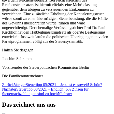
etwa dem Reichensteuersatz. Bei Nicht erreichen des
Reichensteuersatzes ist hiermit effektiv eine Mehrbelastung
gegenüber dem übrigen zu versteuernden Einkommen zu
verzeichnen. Eine zusätzliche Erhöhung der Kapitalertragsteuer
würde somit zu einer übermäßigen Steuerbelastung, die die Hälfte
des Gewinns überschreiten würde, führen und wäre
ungerechtfertigt. Der ehemalige Verfassungsrichter Prof Dr. Paul
Kirchhof hat den Halbteilungsgrundsatz als oberste Besteuerung
entwickelt. Insoweit laufen die politischen Überlegungen in vielen
Parteiprogrammen völlig aus der Steuersystematik.
Halten Sie dagegen!
Joachim Schramm
Vorsitzender der Steuerpolitischen Kommission Berlin
Die Familienunternehmer
Zurück
Voriger
Steuertipp 05/2021 – Jetzt ist es soweit! Schön?
Nächster
Steuertipp 08/2021 – Endlich! 6% Zinsen für
Steuernachzahlungen sind zu hoch
Nächster
Das zeichnet uns aus