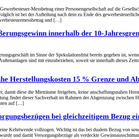
Gewerbesteuer-Messbetrag einer Personengesellschaft auf die Gesellsch
 Folglich ist bei der Aufteilung nach dem zu Ende des gewerbesteuerli
ewerbesteuermessbetrag und […]
ußerungsgewinn innerhalb der 10-Jahresgren
rungsgeschäft im Sinne der Spekulationsfrist bereits gegeben ist, wen
ußenanlagen sind mit einzubeziehen, soweit sie innerhalb dieses Zeit
nahe Herstellungskosten 15 % Grenze und A
, damit diese die Mieträume freigeben, keine anschaffungsnahen Herst
ng findet dieser Sachverhalt im Rahmen der Abgrenzung zwischen He
sten auf […]
orgungsbezügen bei gleichzeitigem Bezug ei
ine Kehrtwende vollzogen. Wichtig ist das bei dualem Bezug von sowohl
t wurde und damit Versorgungsbezüge als verdeckte Gewinnausschüttun