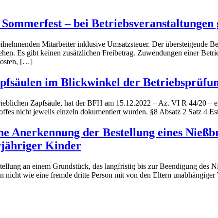
Sommerfest – bei Betriebsveranstaltungen gi
teilnehmenden Mitarbeiter inklusive Umsatzsteuer. Der übersteigende B
iehen. Es gibt keinen zusätzlichen Freibetrag. Zuwendungen einer Betr
osten, […]
Zapfsäulen im Blickwinkel der Betriebsprüfu
ieblichen Zapfsäule, hat der BFH am 15.12.2022 – Az. VI R 44/20 – en
ffes nicht jeweils einzeln dokumentiert wurden. §8 Absatz 2 Satz 4 Es
iche Anerkennung der Bestellung eines Nieß
jähriger Kinder
ellung an einem Grundstück, das langfristig bis zur Beendigung des N
n nicht wie eine fremde dritte Person mit von den Eltern unabhängiger