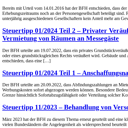
Bereits mit Urteil vom 14.01.2016 hat der BFH entschieden, dass der 
Erhebungszeitraums noch an der Personengesellschaft beteiligt sind.
unterjährig ausgeschiedenen Gesellschaftern kein Anteil mehr am G
Steuertipp 01/2024 Teil 2 – Privater Verä
Vermietung von Räumen an Messegäste
Der BFH urteilte am 19.07.2022, dass ein privates Grundstückveräuße
oder eines grundstücksgleichen Rechts veräußert wird. Gebäude und A
entschieden, dass eine […]
Steuertipp 01/2024 Teil 1 – Anschaffungs
Der BFH urteilte am 20.09.2022, dass Abfindungszahlungen an Mieter
Werbungskosten sofort abgezogen werden können. Besondere Bedeutu
Grenze hinsichtlich Sofortabzugsfähigkeit oder Verteilung solcher Ko
Steuertipp 11/2023 – Behandlung von Vers
März 2023 hat der BFH zu diesem Thema erneut geurteilt und eine kle
vielen Bundesländern die Angelegenheit als widersprechend beurteil